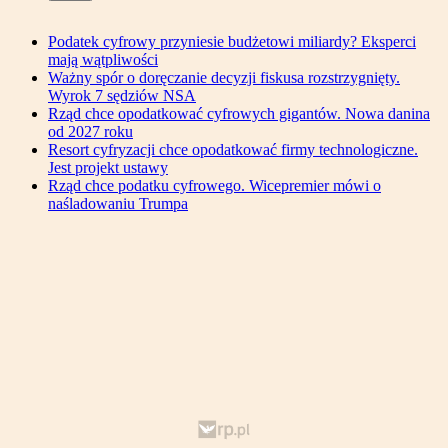
Podatek cyfrowy przyniesie budżetowi miliardy? Eksperci
mają wątpliwości
Ważny spór o doręczanie decyzji fiskusa rozstrzygnięty.
Wyrok 7 sędziów NSA
Rząd chce opodatkować cyfrowych gigantów. Nowa danina
od 2027 roku
Resort cyfryzacji chce opodatkować firmy technologiczne.
Jest projekt ustawy
Rząd chce podatku cyfrowego. Wicepremier mówi o
naśladowaniu Trumpa