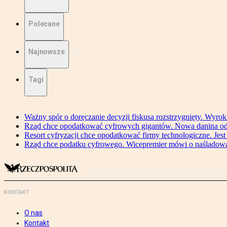
Polecane
Najnowsze
Tagi
Ważny spór o doręczanie decyzji fiskusa rozstrzygnięty. Wyr
Rząd chce opodatkować cyfrowych gigantów. Nowa danina od
Resort cyfryzacji chce opodatkować firmy technologiczne. Jest
Rząd chce podatku cyfrowego. Wicepremier mówi o naśladow
KONTAKT
O nas
Kontakt