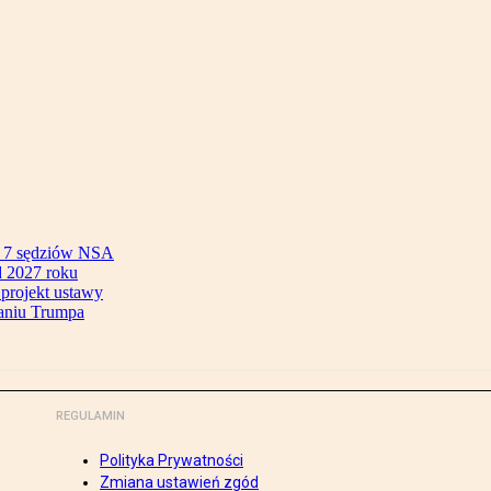
ok 7 sędziów NSA
 2027 roku
 projekt ustawy
aniu Trumpa
REGULAMIN
Polityka Prywatności
Zmiana ustawień zgód