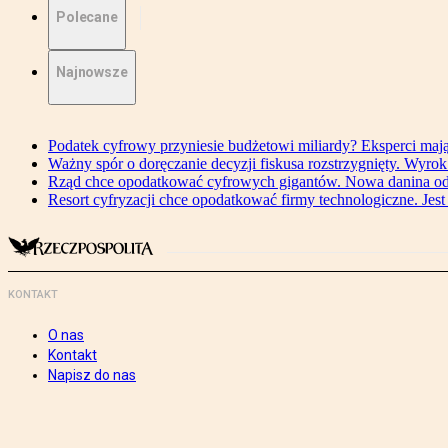
Polecane
Najnowsze
Podatek cyfrowy przyniesie budżetowi miliardy? Eksperci maj
Ważny spór o doręczanie decyzji fiskusa rozstrzygnięty. Wyr
Rząd chce opodatkować cyfrowych gigantów. Nowa danina od
Resort cyfryzacji chce opodatkować firmy technologiczne. Jest
KONTAKT
O nas
Kontakt
Napisz do nas