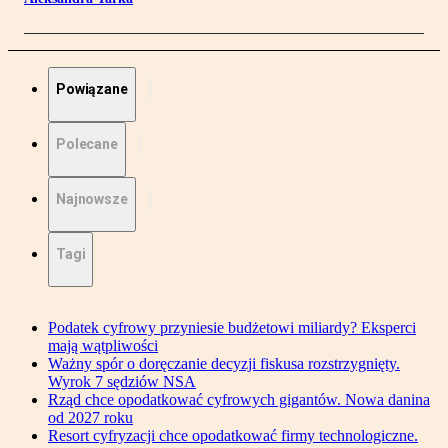
Powiązane
Polecane
Najnowsze
Tagi
Podatek cyfrowy przyniesie budżetowi miliardy? Eksperci
mają wątpliwości
Ważny spór o doręczanie decyzji fiskusa rozstrzygnięty.
Wyrok 7 sędziów NSA
Rząd chce opodatkować cyfrowych gigantów. Nowa danina
od 2027 roku
Resort cyfryzacji chce opodatkować firmy technologiczne.