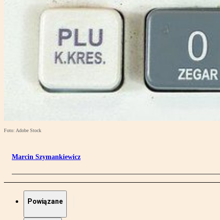
Foto: Adobe Stock
Marcin Szymankiewicz
Powiązane