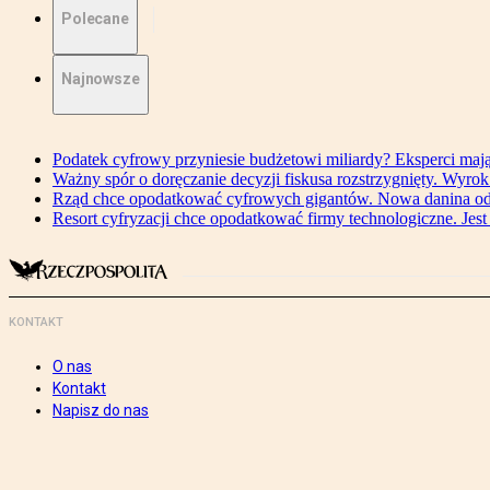
Polecane
Najnowsze
Podatek cyfrowy przyniesie budżetowi miliardy? Eksperci maj
Ważny spór o doręczanie decyzji fiskusa rozstrzygnięty. Wyr
Rząd chce opodatkować cyfrowych gigantów. Nowa danina od
Resort cyfryzacji chce opodatkować firmy technologiczne. Jest
KONTAKT
O nas
Kontakt
Napisz do nas