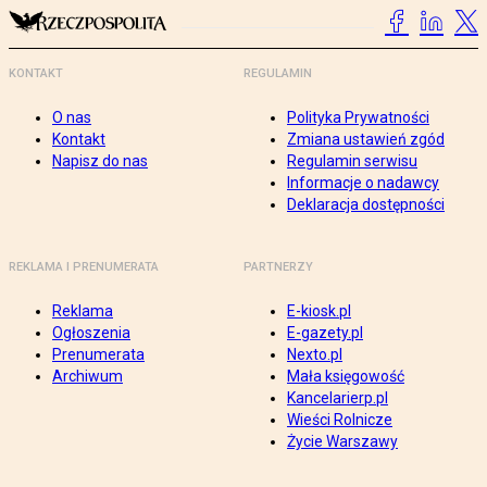
KONTAKT
REGULAMIN
O nas
Polityka Prywatności
Kontakt
Zmiana ustawień zgód
Napisz do nas
Regulamin serwisu
Informacje o nadawcy
Deklaracja dostępności
REKLAMA I PRENUMERATA
PARTNERZY
Reklama
E-kiosk.pl
Ogłoszenia
E-gazety.pl
Prenumerata
Nexto.pl
Archiwum
Mała księgowość
Kancelarierp.pl
Wieści Rolnicze
Życie Warszawy