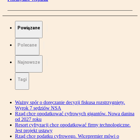
Powiązane
Polecane
Najnowsze
Tagi
Ważny spór o doręczanie decyzji fiskusa rozstrzygnięty.
Wyrok 7 sędziów NSA
Rząd chce opodatkować cyfrowych gigantów. Nowa danina
od 2027 roku
Resort cyfryzacji chce opodatkować firmy technologiczne.
Jest projekt ustawy
Rząd chce podatku cyfrowego. Wicepremier mówi o