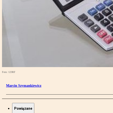
Foto: 123RF
Marcin Szymankiewicz
Powiązane