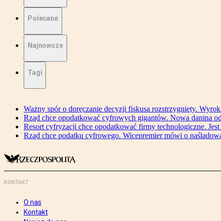
Polecane
Najnowsze
Tagi
Ważny spór o doręczanie decyzji fiskusa rozstrzygnięty. Wyr
Rząd chce opodatkować cyfrowych gigantów. Nowa danina od
Resort cyfryzacji chce opodatkować firmy technologiczne. Jest
Rząd chce podatku cyfrowego. Wicepremier mówi o naśladow
KONTAKT
O nas
Kontakt