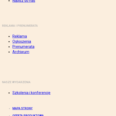
Napisz do nas
REKLAMA I PRENUMERATA
Reklama
Ogłoszenia
Prenumerata
Archiwum
NASZE WYDARZENIA
Szkolenia i konferencje
MAPA STRONY
OFERTA PRODUKTOWA