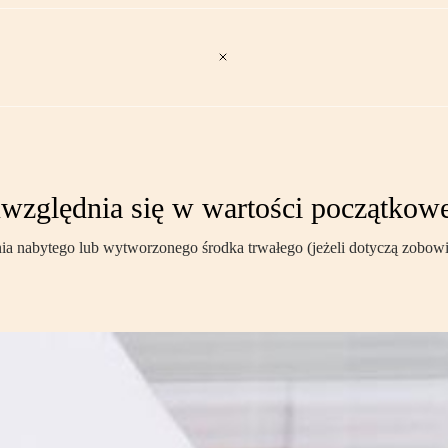
uwzględnia się w wartości początkow
nia nabytego lub wytworzonego środka trwałego (jeżeli dotyczą zobow