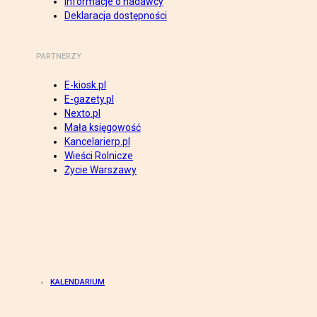
Informacje o nadawcy
Deklaracja dostępności
PARTNERZY
E-kiosk.pl
E-gazety.pl
Nexto.pl
Mała księgowość
Kancelarierp.pl
Wieści Rolnicze
Życie Warszawy
KALENDARIUM