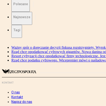
Polecane
Najnowsze
Tagi
Ważny spór o doręczanie decyzji fiskusa rozstrzygnięty. Wyr
Rząd chce opodatkować cyfrowych gigantów. Nowa danina od
Resort cyfryzacji chce opodatkować firmy technologiczne. Jest
Rząd chce podatku cyfrowego. Wicepremier mówi o naśladow
KONTAKT
O nas
Kontakt
Napisz do nas