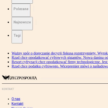
Polecane
Najnowsze
Tagi
Ważny spór o doręczanie decyzji fiskusa rozstrzygnięty. Wyr
Rząd chce opodatkować cyfrowych gigantów. Nowa danina od
Resort cyfryzacji chce opodatkować firmy technologiczne. Jest
Rząd chce podatku cyfrowego. Wicepremier mówi o naśladow
KONTAKT
O nas
Kontakt