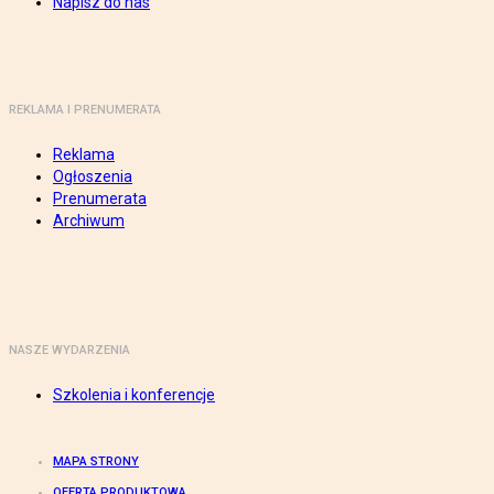
Napisz do nas
REKLAMA I PRENUMERATA
Reklama
Ogłoszenia
Prenumerata
Archiwum
NASZE WYDARZENIA
Szkolenia i konferencje
MAPA STRONY
OFERTA PRODUKTOWA