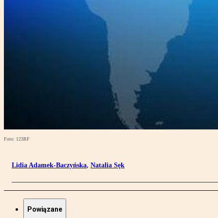
Foto: 123RF
Lidia Adamek-Baczyńska
,
Natalia Sęk
Powiązane