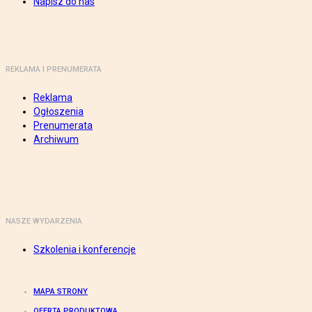
Napisz do nas
REKLAMA I PRENUMERATA
Reklama
Ogłoszenia
Prenumerata
Archiwum
NASZE WYDARZENIA
Szkolenia i konferencje
MAPA STRONY
OFERTA PRODUKTOWA