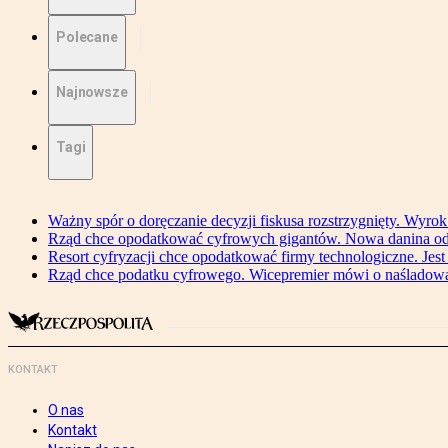
Polecane
Najnowsze
Tagi
Ważny spór o doręczanie decyzji fiskusa rozstrzygnięty. Wyr
Rząd chce opodatkować cyfrowych gigantów. Nowa danina od
Resort cyfryzacji chce opodatkować firmy technologiczne. Jest
Rząd chce podatku cyfrowego. Wicepremier mówi o naśladow
KONTAKT
O nas
Kontakt