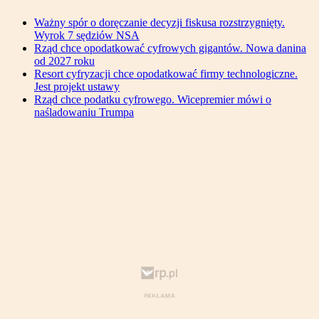
Ważny spór o doręczanie decyzji fiskusa rozstrzygnięty.
Wyrok 7 sędziów NSA
Rząd chce opodatkować cyfrowych gigantów. Nowa danina
od 2027 roku
Resort cyfryzacji chce opodatkować firmy technologiczne.
Jest projekt ustawy
Rząd chce podatku cyfrowego. Wicepremier mówi o
naśladowaniu Trumpa