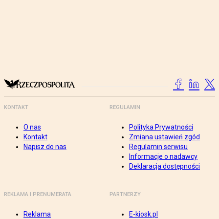
KONTAKT
REGULAMIN
O nas
Polityka Prywatności
Kontakt
Zmiana ustawień zgód
Napisz do nas
Regulamin serwisu
Informacje o nadawcy
Deklaracja dostępności
REKLAMA I PRENUMERATA
PARTNERZY
Reklama
E-kiosk.pl