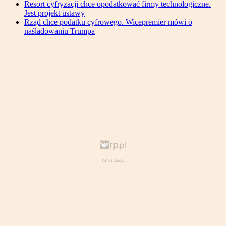
Resort cyfryzacji chce opodatkować firmy technologiczne.
Jest projekt ustawy
Rząd chce podatku cyfrowego. Wicepremier mówi o
naśladowaniu Trumpa