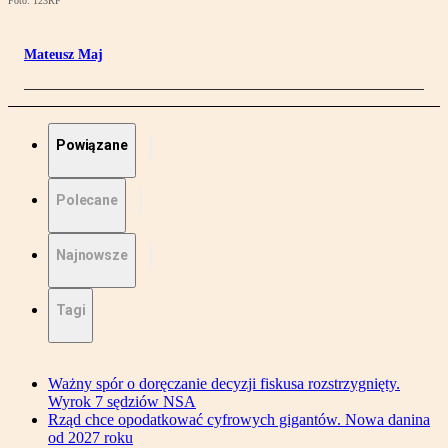
Foto: 123RF
Mateusz Maj
Powiązane
Polecane
Najnowsze
Tagi
Ważny spór o doręczanie decyzji fiskusa rozstrzygnięty.
Wyrok 7 sędziów NSA
Rząd chce opodatkować cyfrowych gigantów. Nowa danina
od 2027 roku