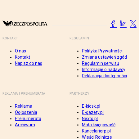
KONTAKT
REGULAMIN
O nas
Polityka Prywatności
Kontakt
Zmiana ustawień zgód
Napisz do nas
Regulamin serwisu
Informacje o nadawcy
Deklaracja dostępności
REKLAMA I PRENUMERATA
PARTNERZY
Reklama
E-kiosk.pl
Ogłoszenia
E-gazety.pl
Prenumerata
Nexto.pl
Archiwum
Mała księgowość
Kancelarierp.pl
Wieści Rolnicze