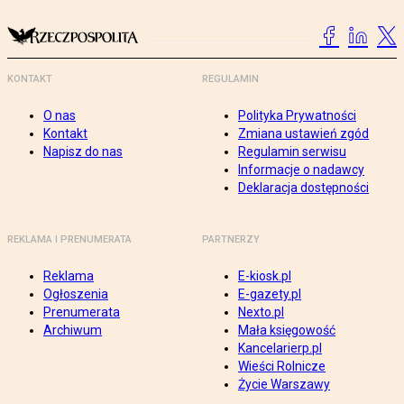
KONTAKT
REGULAMIN
O nas
Polityka Prywatności
Kontakt
Zmiana ustawień zgód
Napisz do nas
Regulamin serwisu
Informacje o nadawcy
Deklaracja dostępności
REKLAMA I PRENUMERATA
PARTNERZY
Reklama
E-kiosk.pl
Ogłoszenia
E-gazety.pl
Prenumerata
Nexto.pl
Archiwum
Mała księgowość
Kancelarierp.pl
Wieści Rolnicze
Życie Warszawy