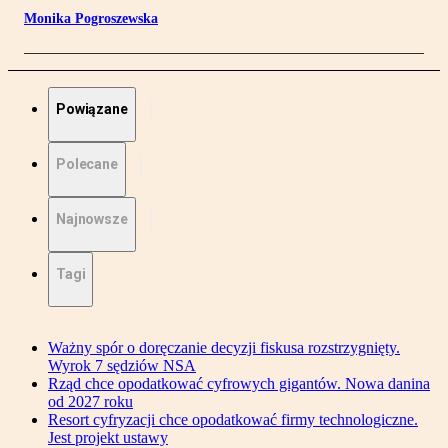
Monika Pogroszewska
Powiązane
Polecane
Najnowsze
Tagi
Ważny spór o doręczanie decyzji fiskusa rozstrzygnięty.
Wyrok 7 sędziów NSA
Rząd chce opodatkować cyfrowych gigantów. Nowa danina
od 2027 roku
Resort cyfryzacji chce opodatkować firmy technologiczne.
Jest projekt ustawy