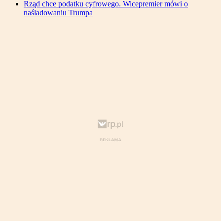
Rząd chce podatku cyfrowego. Wicepremier mówi o
naśladowaniu Trumpa