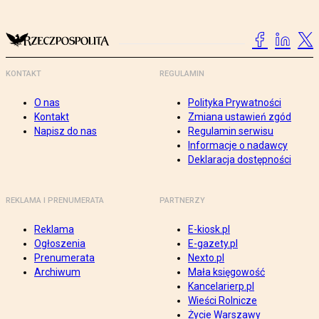
KONTAKT
REGULAMIN
O nas
Polityka Prywatności
Kontakt
Zmiana ustawień zgód
Napisz do nas
Regulamin serwisu
Informacje o nadawcy
Deklaracja dostępności
REKLAMA I PRENUMERATA
PARTNERZY
Reklama
E-kiosk.pl
Ogłoszenia
E-gazety.pl
Prenumerata
Nexto.pl
Archiwum
Mała księgowość
Kancelarierp.pl
Wieści Rolnicze
Życie Warszawy