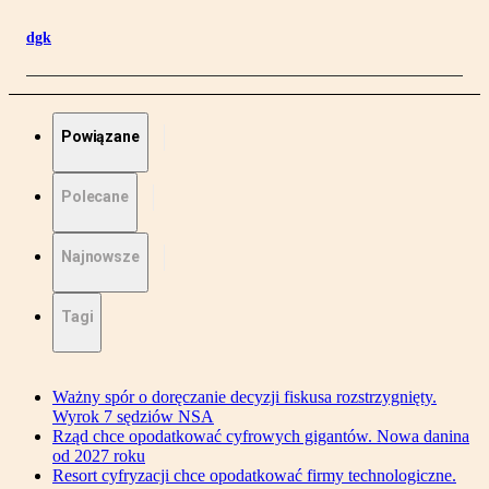
dgk
Powiązane
Polecane
Najnowsze
Tagi
Ważny spór o doręczanie decyzji fiskusa rozstrzygnięty.
Wyrok 7 sędziów NSA
Rząd chce opodatkować cyfrowych gigantów. Nowa danina
od 2027 roku
Resort cyfryzacji chce opodatkować firmy technologiczne.