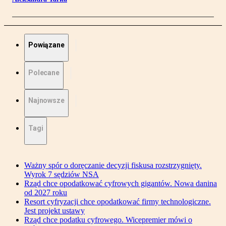
Powiązane
Polecane
Najnowsze
Tagi
Ważny spór o doręczanie decyzji fiskusa rozstrzygnięty.
Wyrok 7 sędziów NSA
Rząd chce opodatkować cyfrowych gigantów. Nowa danina
od 2027 roku
Resort cyfryzacji chce opodatkować firmy technologiczne.
Jest projekt ustawy
Rząd chce podatku cyfrowego. Wicepremier mówi o