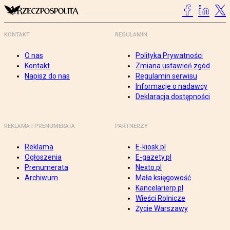
KONTAKT
REGULAMIN
O nas
Polityka Prywatności
Kontakt
Zmiana ustawień zgód
Napisz do nas
Regulamin serwisu
Informacje o nadawcy
Deklaracja dostępności
REKLAMA I PRENUMERATA
PARTNERZY
Reklama
E-kiosk.pl
Ogłoszenia
E-gazety.pl
Prenumerata
Nexto.pl
Archiwum
Mała księgowość
Kancelarierp.pl
Wieści Rolnicze
Życie Warszawy