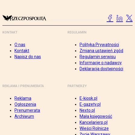
KONTAKT
REGULAMIN
O nas
Polityka Prywatności
Kontakt
Zmiana ustawień zgód
Napisz do nas
Regulamin serwisu
Informacje o nadawcy
Deklaracja dostępności
REKLAMA I PRENUMERATA
PARTNERZY
Reklama
E-kiosk.pl
Ogłoszenia
E-gazety.pl
Prenumerata
Nexto.pl
Archiwum
Mała księgowość
Kancelarierp.pl
Wieści Rolnicze
Życie Warszawy