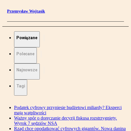
Przemysław Wojtasik
Powiązane
Polecane
Najnowsze
Tagi
Podatek cyfrowy przyniesie budżetowi miliardy? Eksperci
mają wątpliwości
Ważny spór o doręczanie decyzji fiskusa rozstrzygnięty.
Wyrok 7 sędziów NSA
Rząd chce opodatkować cyfrowych gigantów. Nowa danina