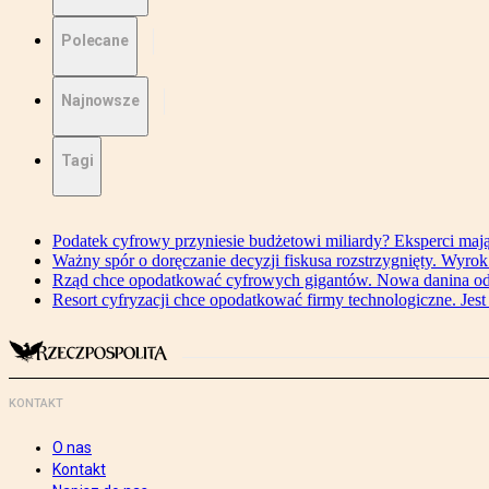
Polecane
Najnowsze
Tagi
Podatek cyfrowy przyniesie budżetowi miliardy? Eksperci maj
Ważny spór o doręczanie decyzji fiskusa rozstrzygnięty. Wyr
Rząd chce opodatkować cyfrowych gigantów. Nowa danina od
Resort cyfryzacji chce opodatkować firmy technologiczne. Jest
KONTAKT
O nas
Kontakt