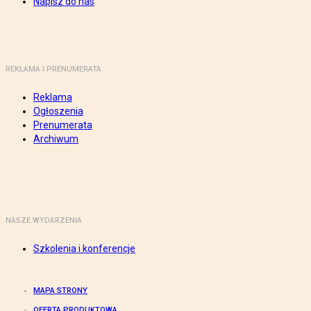
Napisz do nas
REKLAMA I PRENUMERATA
Reklama
Ogłoszenia
Prenumerata
Archiwum
NASZE WYDARZENIA
Szkolenia i konferencje
MAPA STRONY
OFERTA PRODUKTOWA