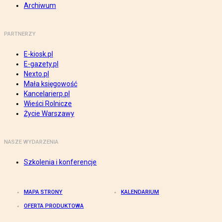
Archiwum
PARTNERZY
E-kiosk.pl
E-gazety.pl
Nexto.pl
Mała księgowość
Kancelarierp.pl
Wieści Rolnicze
Życie Warszawy
NASZE WYDARZENIA
Szkolenia i konferencje
MAPA STRONY
KALENDARIUM
OFERTA PRODUKTOWA