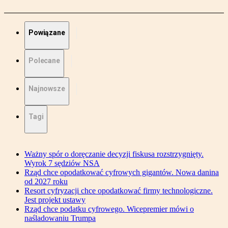
Powiązane
Polecane
Najnowsze
Tagi
Ważny spór o doręczanie decyzji fiskusa rozstrzygnięty.
Wyrok 7 sędziów NSA
Rząd chce opodatkować cyfrowych gigantów. Nowa danina
od 2027 roku
Resort cyfryzacji chce opodatkować firmy technologiczne.
Jest projekt ustawy
Rząd chce podatku cyfrowego. Wicepremier mówi o
naśladowaniu Trumpa