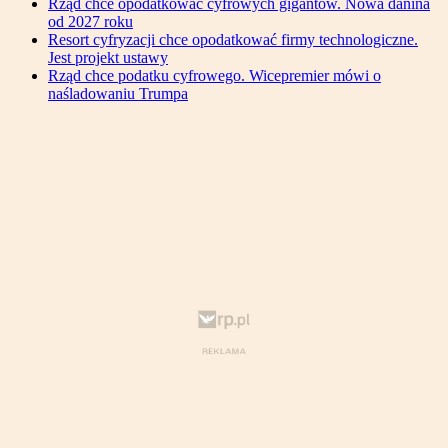
Rząd chce opodatkować cyfrowych gigantów. Nowa danina
od 2027 roku
Resort cyfryzacji chce opodatkować firmy technologiczne.
Jest projekt ustawy
Rząd chce podatku cyfrowego. Wicepremier mówi o
naśladowaniu Trumpa