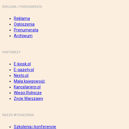
REKLAMA I PRENUMERATA
Reklama
Ogłoszenia
Prenumerata
Archiwum
PARTNERZY
E-kiosk.pl
E-gazety.pl
Nexto.pl
Mała księgowość
Kancelarierp.pl
Wieści Rolnicze
Życie Warszawy
NASZE WYDARZENIA
Szkolenia i konferencje