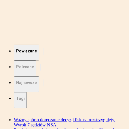
Powiązane
Polecane
Najnowsze
Tagi
Ważny spór o doręczanie decyzji fiskusa rozstrzygnięty.
Wyrok 7 sędziów NSA