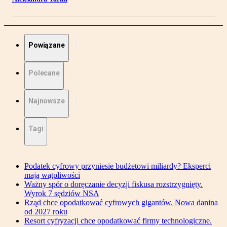
Powiązane
Polecane
Najnowsze
Tagi
Podatek cyfrowy przyniesie budżetowi miliardy? Eksperci
mają wątpliwości
Ważny spór o doręczanie decyzji fiskusa rozstrzygnięty.
Wyrok 7 sędziów NSA
Rząd chce opodatkować cyfrowych gigantów. Nowa danina
od 2027 roku
Resort cyfryzacji chce opodatkować firmy technologiczne.