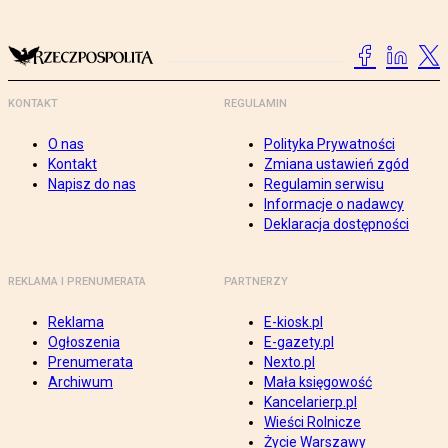
KONTAKT
REGULAMIN
O nas
Polityka Prywatności
Kontakt
Zmiana ustawień zgód
Napisz do nas
Regulamin serwisu
Informacje o nadawcy
Deklaracja dostępności
REKLAMA I PRENUMERATA
PARTNERZY
Reklama
E-kiosk.pl
Ogłoszenia
E-gazety.pl
Prenumerata
Nexto.pl
Archiwum
Mała księgowość
Kancelarierp.pl
Wieści Rolnicze
Życie Warszawy