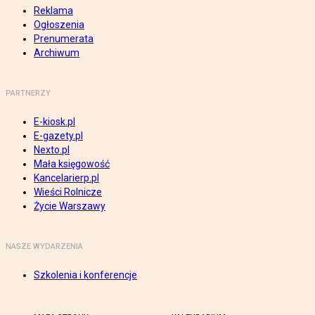
Reklama
Ogłoszenia
Prenumerata
Archiwum
PARTNERZY
E-kiosk.pl
E-gazety.pl
Nexto.pl
Mała księgowość
Kancelarierp.pl
Wieści Rolnicze
Życie Warszawy
NASZE WYDARZENIA
Szkolenia i konferencje