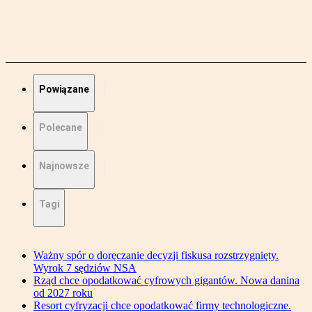
Powiązane
Polecane
Najnowsze
Tagi
Ważny spór o doręczanie decyzji fiskusa rozstrzygnięty.
Wyrok 7 sędziów NSA
Rząd chce opodatkować cyfrowych gigantów. Nowa danina
od 2027 roku
Resort cyfryzacji chce opodatkować firmy technologiczne.