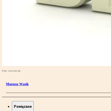
Foto: www.sxc.hu
Mateusz Wąsik
Powiązane