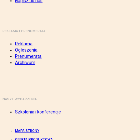
Napisz do nas
REKLAMA I PRENUMERATA
Reklama
Ogłoszenia
Prenumerata
Archiwum
NASZE WYDARZENIA
Szkolenia i konferencje
MAPA STRONY
OFERTA PRODUKTOWA