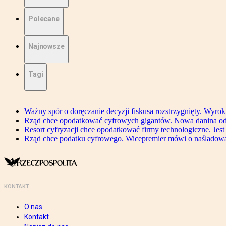
Polecane
Najnowsze
Tagi
Ważny spór o doręczanie decyzji fiskusa rozstrzygnięty. Wyr
Rząd chce opodatkować cyfrowych gigantów. Nowa danina od
Resort cyfryzacji chce opodatkować firmy technologiczne. Jest
Rząd chce podatku cyfrowego. Wicepremier mówi o naśladow
KONTAKT
O nas
Kontakt