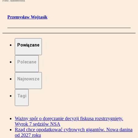
Foto: AdobeStock
Przemysław Wojtasik
Powiązane
Polecane
Najnowsze
Tagi
Ważny spór o doręczanie decyzji fiskusa rozstrzygnięty.
Wyrok 7 sędziów NSA
Rząd chce opodatkować cyfrowych gigantów. Nowa danina
od 2027 roku