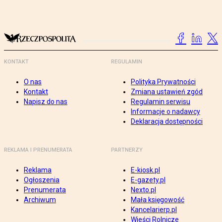
KONTAKT
REGULAMIN
O nas
Polityka Prywatności
Kontakt
Zmiana ustawień zgód
Napisz do nas
Regulamin serwisu
Informacje o nadawcy
Deklaracja dostępności
REKLAMA I PRENUMERATA
PARTNERZY
Reklama
E-kiosk.pl
Ogłoszenia
E-gazety.pl
Prenumerata
Nexto.pl
Archiwum
Mała księgowość
Kancelarierp.pl
Wieści Rolnicze