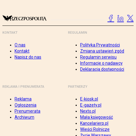
KONTAKT
REGULAMIN
O nas
Polityka Prywatności
Kontakt
Zmiana ustawień zgód
Napisz do nas
Regulamin serwisu
Informacje o nadawcy
Deklaracja dostępności
REKLAMA I PRENUMERATA
PARTNERZY
Reklama
E-kiosk.pl
Ogłoszenia
E-gazety.pl
Prenumerata
Nexto.pl
Archiwum
Mała księgowość
Kancelarierp.pl
Wieści Rolnicze
Życie Warszawy