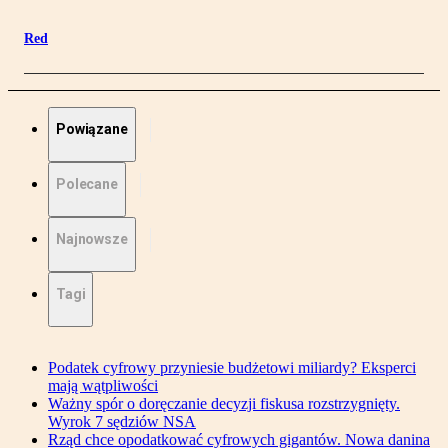
Red
Powiązane
Polecane
Najnowsze
Tagi
Podatek cyfrowy przyniesie budżetowi miliardy? Eksperci
mają wątpliwości
Ważny spór o doręczanie decyzji fiskusa rozstrzygnięty.
Wyrok 7 sędziów NSA
Rząd chce opodatkować cyfrowych gigantów. Nowa danina