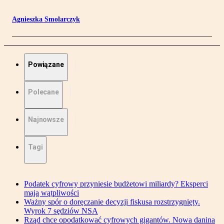
Agnieszka Smolarczyk
Powiązane
Polecane
Najnowsze
Tagi
Podatek cyfrowy przyniesie budżetowi miliardy? Eksperci
mają wątpliwości
Ważny spór o doręczanie decyzji fiskusa rozstrzygnięty.
Wyrok 7 sędziów NSA
Rząd chce opodatkować cyfrowych gigantów. Nowa danina