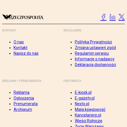
KONTAKT
REGULAMIN
O nas
Polityka Prywatności
Kontakt
Zmiana ustawień zgód
Napisz do nas
Regulamin serwisu
Informacje o nadawcy
Deklaracja dostępności
REKLAMA I PRENUMERATA
PARTNERZY
Reklama
E-kiosk.pl
Ogłoszenia
E-gazety.pl
Prenumerata
Nexto.pl
Archiwum
Mała księgowość
Kancelarierp.pl
Wieści Rolnicze
Życie Warszawy