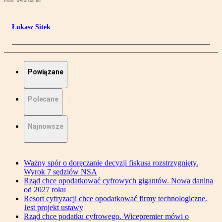
Foto: www.sxc.hu
Łukasz Sitek
Powiązane
Polecane
Najnowsze
Ważny spór o doręczanie decyzji fiskusa rozstrzygnięty.
Wyrok 7 sędziów NSA
Rząd chce opodatkować cyfrowych gigantów. Nowa danina
od 2027 roku
Resort cyfryzacji chce opodatkować firmy technologiczne.
Jest projekt ustawy
Rząd chce podatku cyfrowego. Wicepremier mówi o