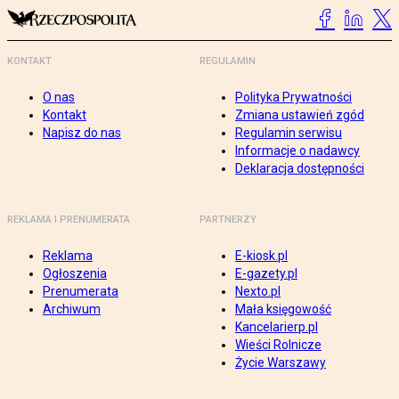
KONTAKT
REGULAMIN
O nas
Polityka Prywatności
Kontakt
Zmiana ustawień zgód
Napisz do nas
Regulamin serwisu
Informacje o nadawcy
Deklaracja dostępności
REKLAMA I PRENUMERATA
PARTNERZY
Reklama
E-kiosk.pl
Ogłoszenia
E-gazety.pl
Prenumerata
Nexto.pl
Archiwum
Mała księgowość
Kancelarierp.pl
Wieści Rolnicze
Życie Warszawy