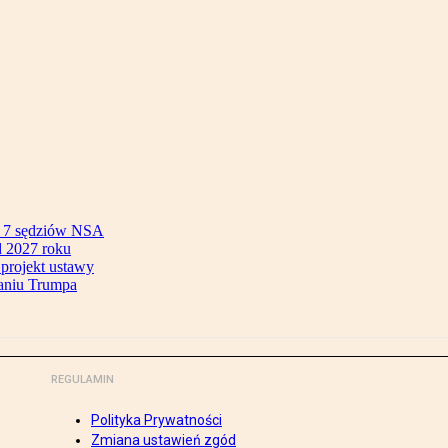
ok 7 sędziów NSA
 2027 roku
 projekt ustawy
aniu Trumpa
REGULAMIN
Polityka Prywatności
Zmiana ustawień zgód