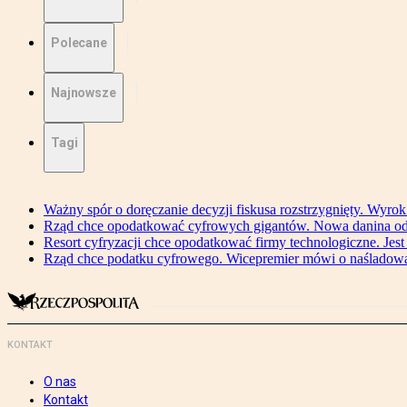
Polecane
Najnowsze
Tagi
Ważny spór o doręczanie decyzji fiskusa rozstrzygnięty. Wyr
Rząd chce opodatkować cyfrowych gigantów. Nowa danina od
Resort cyfryzacji chce opodatkować firmy technologiczne. Jest
Rząd chce podatku cyfrowego. Wicepremier mówi o naśladow
KONTAKT
O nas
Kontakt