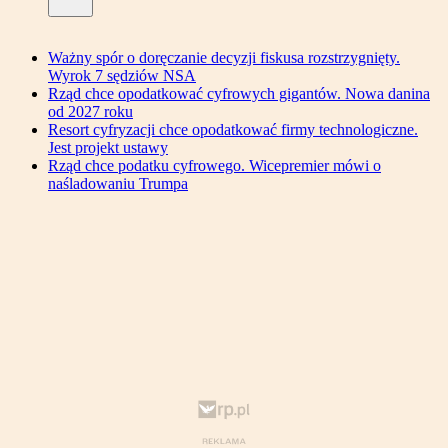
Ważny spór o doręczanie decyzji fiskusa rozstrzygnięty.
Wyrok 7 sędziów NSA
Rząd chce opodatkować cyfrowych gigantów. Nowa danina
od 2027 roku
Resort cyfryzacji chce opodatkować firmy technologiczne.
Jest projekt ustawy
Rząd chce podatku cyfrowego. Wicepremier mówi o
naśladowaniu Trumpa