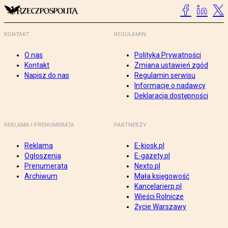
KONTAKT
REGULAMIN
O nas
Polityka Prywatności
Kontakt
Zmiana ustawień zgód
Napisz do nas
Regulamin serwisu
Informacje o nadawcy
Deklaracja dostępności
REKLAMA I PRENUMERATA
PARTNERZY
Reklama
E-kiosk.pl
Ogłoszenia
E-gazety.pl
Prenumerata
Nexto.pl
Archiwum
Mała księgowość
Kancelarierp.pl
Wieści Rolnicze
Życie Warszawy