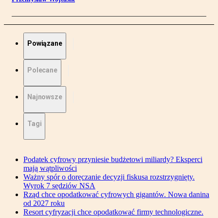
Powiązane
Polecane
Najnowsze
Tagi
Podatek cyfrowy przyniesie budżetowi miliardy? Eksperci
mają wątpliwości
Ważny spór o doręczanie decyzji fiskusa rozstrzygnięty.
Wyrok 7 sędziów NSA
Rząd chce opodatkować cyfrowych gigantów. Nowa danina
od 2027 roku
Resort cyfryzacji chce opodatkować firmy technologiczne.