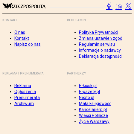
KONTAKT
REGULAMIN
O nas
Polityka Prywatności
Kontakt
Zmiana ustawień zgód
Napisz do nas
Regulamin serwisu
Informacje o nadawcy
Deklaracja dostępności
REKLAMA I PRENUMERATA
PARTNERZY
Reklama
E-kiosk.pl
Ogłoszenia
E-gazety.pl
Prenumerata
Nexto.pl
Archiwum
Mała księgowość
Kancelarierp.pl
Wieści Rolnicze
Życie Warszawy