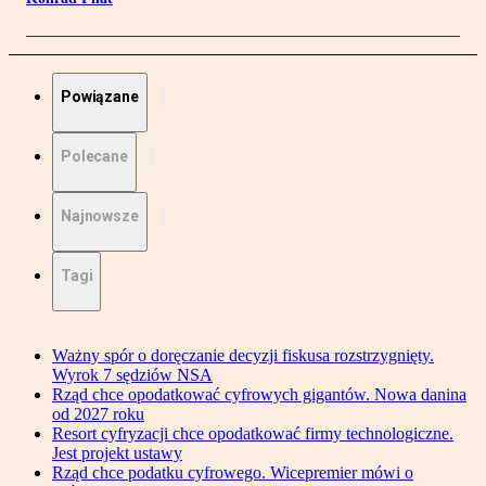
Powiązane
Polecane
Najnowsze
Tagi
Ważny spór o doręczanie decyzji fiskusa rozstrzygnięty.
Wyrok 7 sędziów NSA
Rząd chce opodatkować cyfrowych gigantów. Nowa danina
od 2027 roku
Resort cyfryzacji chce opodatkować firmy technologiczne.
Jest projekt ustawy
Rząd chce podatku cyfrowego. Wicepremier mówi o