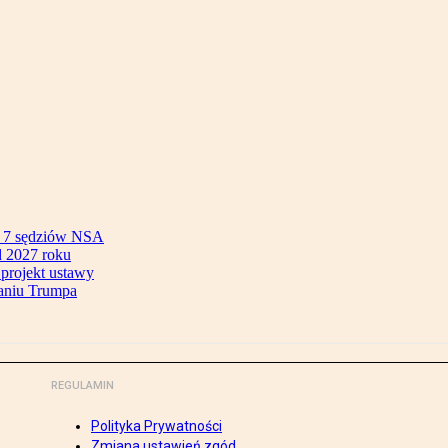
ok 7 sędziów NSA
 2027 roku
 projekt ustawy
aniu Trumpa
REGULAMIN
Polityka Prywatności
Zmiana ustawień zgód