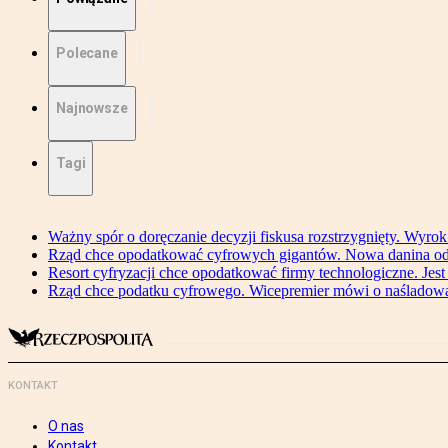
Polecane
Najnowsze
Tagi
Ważny spór o doręczanie decyzji fiskusa rozstrzygnięty. Wyr
Rząd chce opodatkować cyfrowych gigantów. Nowa danina od
Resort cyfryzacji chce opodatkować firmy technologiczne. Jest
Rząd chce podatku cyfrowego. Wicepremier mówi o naśladow
KONTAKT
O nas
Kontakt