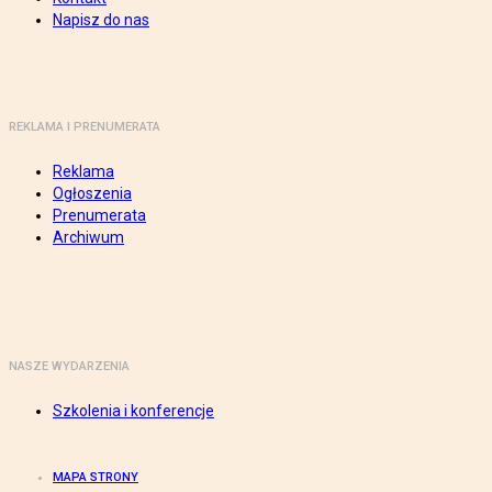
Napisz do nas
REKLAMA I PRENUMERATA
Reklama
Ogłoszenia
Prenumerata
Archiwum
NASZE WYDARZENIA
Szkolenia i konferencje
MAPA STRONY