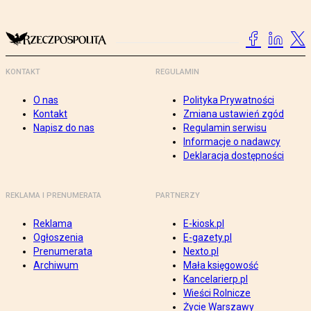
KONTAKT
REGULAMIN
O nas
Polityka Prywatności
Kontakt
Zmiana ustawień zgód
Napisz do nas
Regulamin serwisu
Informacje o nadawcy
Deklaracja dostępności
REKLAMA I PRENUMERATA
PARTNERZY
Reklama
E-kiosk.pl
Ogłoszenia
E-gazety.pl
Prenumerata
Nexto.pl
Archiwum
Mała księgowość
Kancelarierp.pl
Wieści Rolnicze
Życie Warszawy