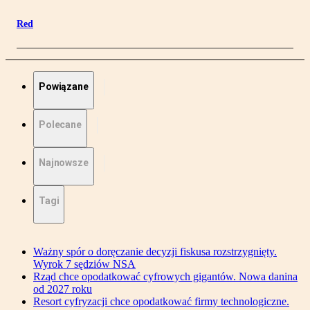
Red
Powiązane
Polecane
Najnowsze
Tagi
Ważny spór o doręczanie decyzji fiskusa rozstrzygnięty.
Wyrok 7 sędziów NSA
Rząd chce opodatkować cyfrowych gigantów. Nowa danina
od 2027 roku
Resort cyfryzacji chce opodatkować firmy technologiczne.