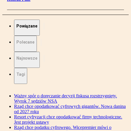
Powiązane
Polecane
Najnowsze
Tagi
Ważny spór o doręczanie decyzji fiskusa rozstrzygnięty.
Wyrok 7 sędziów NSA
Rząd chce opodatkować cyfrowych gigantów. Nowa danina
od 2027 roku
Resort cyfryzacji chce opodatkować firmy technologiczne.
Jest projekt ustawy
Rząd chce podatku cyfrowego. Wicepremier mówi o