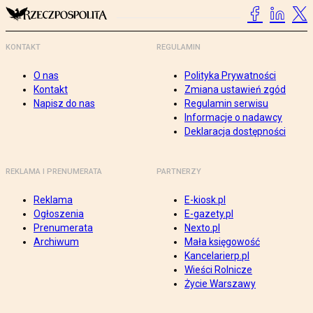
KONTAKT
REGULAMIN
O nas
Polityka Prywatności
Kontakt
Zmiana ustawień zgód
Napisz do nas
Regulamin serwisu
Informacje o nadawcy
Deklaracja dostępności
REKLAMA I PRENUMERATA
PARTNERZY
Reklama
E-kiosk.pl
Ogłoszenia
E-gazety.pl
Prenumerata
Nexto.pl
Archiwum
Mała księgowość
Kancelarierp.pl
Wieści Rolnicze
Życie Warszawy