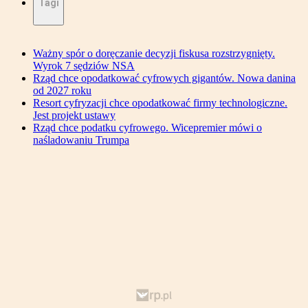
Tagi
Ważny spór o doręczanie decyzji fiskusa rozstrzygnięty.
Wyrok 7 sędziów NSA
Rząd chce opodatkować cyfrowych gigantów. Nowa danina
od 2027 roku
Resort cyfryzacji chce opodatkować firmy technologiczne.
Jest projekt ustawy
Rząd chce podatku cyfrowego. Wicepremier mówi o
naśladowaniu Trumpa