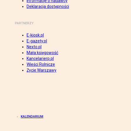
Informacje o nadawcy
Deklaracja dostępności
PARTNERZY
E-kiosk.pl
E-gazety.pl
Nexto.pl
Mała księgowość
Kancelarierp.pl
Wieści Rolnicze
Życie Warszawy
KALENDARIUM