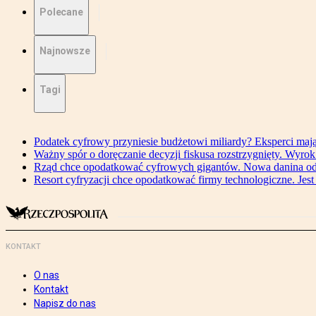
Polecane
Najnowsze
Tagi
Podatek cyfrowy przyniesie budżetowi miliardy? Eksperci maj
Ważny spór o doręczanie decyzji fiskusa rozstrzygnięty. Wyr
Rząd chce opodatkować cyfrowych gigantów. Nowa danina od
Resort cyfryzacji chce opodatkować firmy technologiczne. Jest
KONTAKT
O nas
Kontakt
Napisz do nas