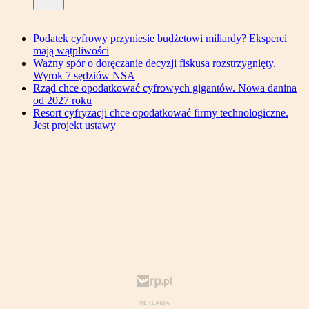
Podatek cyfrowy przyniesie budżetowi miliardy? Eksperci
mają wątpliwości
Ważny spór o doręczanie decyzji fiskusa rozstrzygnięty.
Wyrok 7 sędziów NSA
Rząd chce opodatkować cyfrowych gigantów. Nowa danina
od 2027 roku
Resort cyfryzacji chce opodatkować firmy technologiczne.
Jest projekt ustawy