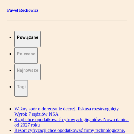
Paweł Rochowicz
Powiązane
Polecane
Najnowsze
Tagi
Ważny spór o doręczanie decyzji fiskusa rozstrzygnięty.
Wyrok 7 sędziów NSA
Rząd chce opodatkować cyfrowych gigantów. Nowa danina
od 2027 roku
Resort cyfryzacji chce opodatkować firmy technologiczne.