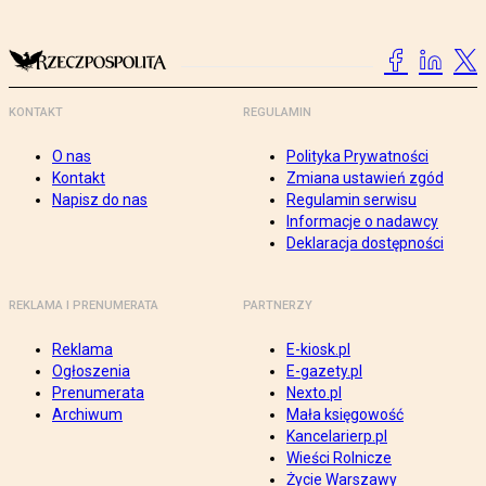
KONTAKT
REGULAMIN
O nas
Polityka Prywatności
Kontakt
Zmiana ustawień zgód
Napisz do nas
Regulamin serwisu
Informacje o nadawcy
Deklaracja dostępności
REKLAMA I PRENUMERATA
PARTNERZY
Reklama
E-kiosk.pl
Ogłoszenia
E-gazety.pl
Prenumerata
Nexto.pl
Archiwum
Mała księgowość
Kancelarierp.pl
Wieści Rolnicze
Życie Warszawy