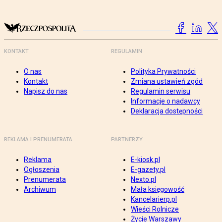
KONTAKT
REGULAMIN
O nas
Polityka Prywatności
Kontakt
Zmiana ustawień zgód
Napisz do nas
Regulamin serwisu
Informacje o nadawcy
Deklaracja dostępności
REKLAMA I PRENUMERATA
PARTNERZY
Reklama
E-kiosk.pl
Ogłoszenia
E-gazety.pl
Prenumerata
Nexto.pl
Archiwum
Mała księgowość
Kancelarierp.pl
Wieści Rolnicze
Życie Warszawy