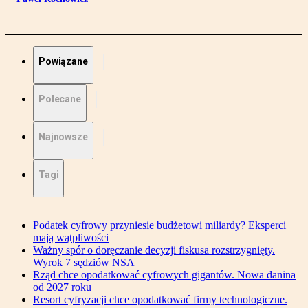
Powiązane
Polecane
Najnowsze
Tagi
Podatek cyfrowy przyniesie budżetowi miliardy? Eksperci
mają wątpliwości
Ważny spór o doręczanie decyzji fiskusa rozstrzygnięty.
Wyrok 7 sędziów NSA
Rząd chce opodatkować cyfrowych gigantów. Nowa danina
od 2027 roku
Resort cyfryzacji chce opodatkować firmy technologiczne.