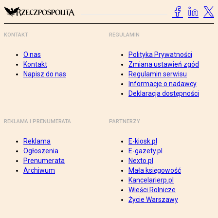
KONTAKT
REGULAMIN
O nas
Polityka Prywatności
Kontakt
Zmiana ustawień zgód
Napisz do nas
Regulamin serwisu
Informacje o nadawcy
Deklaracja dostępności
REKLAMA I PRENUMERATA
PARTNERZY
Reklama
E-kiosk.pl
Ogłoszenia
E-gazety.pl
Prenumerata
Nexto.pl
Archiwum
Mała księgowość
Kancelarierp.pl
Wieści Rolnicze
Życie Warszawy