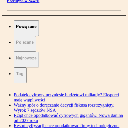
Przemysław Szwed
Powiązane
Polecane
Najnowsze
Tagi
Podatek cyfrowy przyniesie budżetowi miliardy? Eksperci
mają wątpliwości
Ważny spór o doręczanie decyzji fiskusa rozstrzygnięty.
Wyrok 7 sędziów NSA
Rząd chce opodatkować cyfrowych gigantów. Nowa danina
od 2027 roku
Resort cyfryzacji chce opodatkować firmy technologiczne.