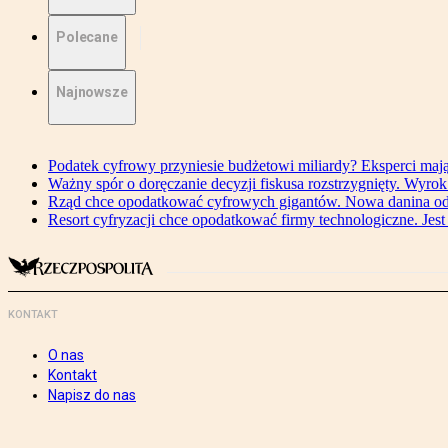
Polecane
Najnowsze
Podatek cyfrowy przyniesie budżetowi miliardy? Eksperci maj
Ważny spór o doręczanie decyzji fiskusa rozstrzygnięty. Wyr
Rząd chce opodatkować cyfrowych gigantów. Nowa danina od
Resort cyfryzacji chce opodatkować firmy technologiczne. Jest
KONTAKT
O nas
Kontakt
Napisz do nas