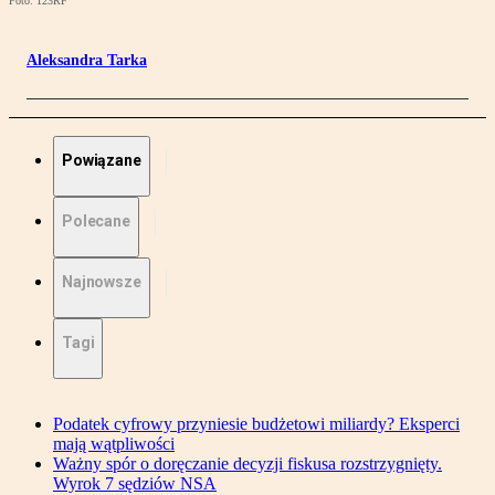
Foto: 123RF
Aleksandra Tarka
Powiązane
Polecane
Najnowsze
Tagi
Podatek cyfrowy przyniesie budżetowi miliardy? Eksperci
mają wątpliwości
Ważny spór o doręczanie decyzji fiskusa rozstrzygnięty.
Wyrok 7 sędziów NSA