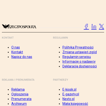
KONTAKT
REGULAMIN
O nas
Polityka Prywatności
Kontakt
Zmiana ustawień zgód
Napisz do nas
Regulamin serwisu
Informacje o nadawcy
Deklaracja dostępności
REKLAMA I PRENUMERATA
PARTNERZY
Reklama
E-kiosk.pl
Ogłoszenia
E-gazety.pl
Prenumerata
Nexto.pl
Archiwum
Mała księgowość