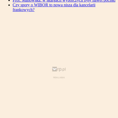
Prof. Manowska: w skargach wyborczych były nawet pociski
Czy spory o WIBOR to nowa nisza dla kancelarii
frankowych?