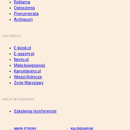
Reklama
Ogłoszenia
Prenumerata
Archiwum
PARTNERZY
E-kiosk.pl
E-gazety.pl
Nexto.pl
Mała księgowość
Kancelarierp.pl
Wieści Rolnicze
Życie Warszawy
NASZE WYDARZENIA
Szkolenia i konferencje
MAPA STRONY
KALENDARIUM