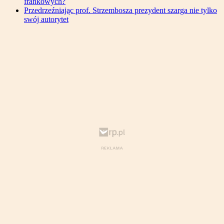
frankowych?
Przedrzeźniając prof. Strzembosza prezydent szarga nie tylko
swój autorytet