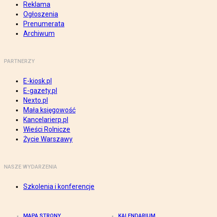
Reklama
Ogłoszenia
Prenumerata
Archiwum
PARTNERZY
E-kiosk.pl
E-gazety.pl
Nexto.pl
Mała księgowość
Kancelarierp.pl
Wieści Rolnicze
Życie Warszawy
NASZE WYDARZENIA
Szkolenia i konferencje
MAPA STRONY
KALENDARIUM