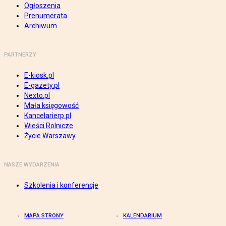
Ogłoszenia
Prenumerata
Archiwum
PARTNERZY
E-kiosk.pl
E-gazety.pl
Nexto.pl
Mała księgowość
Kancelarierp.pl
Wieści Rolnicze
Życie Warszawy
NASZE WYDARZENIA
Szkolenia i konferencje
MAPA STRONY
KALENDARIUM