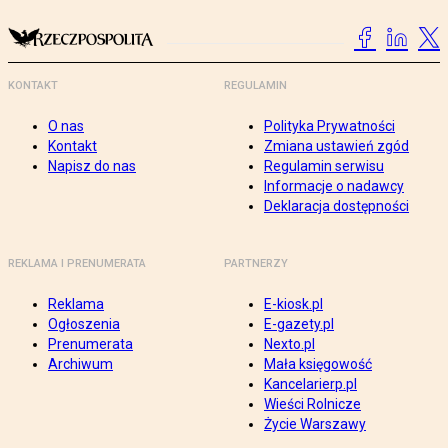
KONTAKT
REGULAMIN
O nas
Polityka Prywatności
Kontakt
Zmiana ustawień zgód
Napisz do nas
Regulamin serwisu
Informacje o nadawcy
Deklaracja dostępności
REKLAMA I PRENUMERATA
PARTNERZY
Reklama
E-kiosk.pl
Ogłoszenia
E-gazety.pl
Prenumerata
Nexto.pl
Archiwum
Mała księgowość
Kancelarierp.pl
Wieści Rolnicze
Życie Warszawy