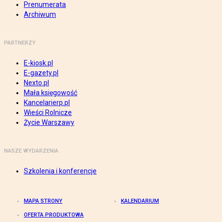
Prenumerata
Archiwum
PARTNERZY
E-kiosk.pl
E-gazety.pl
Nexto.pl
Mała księgowość
Kancelarierp.pl
Wieści Rolnicze
Życie Warszawy
NASZE WYDARZENIA
Szkolenia i konferencje
MAPA STRONY
KALENDARIUM
OFERTA PRODUKTOWA