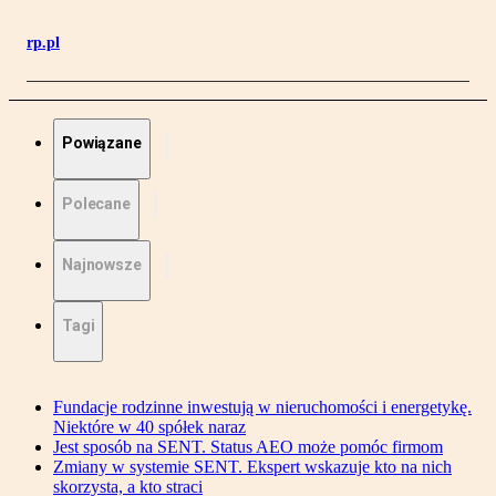
rp.pl
Powiązane
Polecane
Najnowsze
Tagi
Fundacje rodzinne inwestują w nieruchomości i energetykę.
Niektóre w 40 spółek naraz
Jest sposób na SENT. Status AEO może pomóc firmom
Zmiany w systemie SENT. Ekspert wskazuje kto na nich
skorzysta, a kto straci