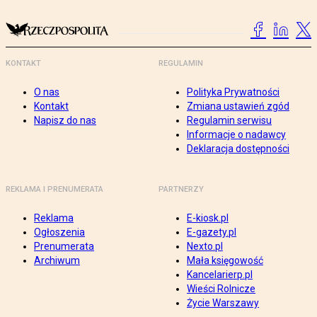
KONTAKT
REGULAMIN
O nas
Polityka Prywatności
Kontakt
Zmiana ustawień zgód
Napisz do nas
Regulamin serwisu
Informacje o nadawcy
Deklaracja dostępności
REKLAMA I PRENUMERATA
PARTNERZY
Reklama
E-kiosk.pl
Ogłoszenia
E-gazety.pl
Prenumerata
Nexto.pl
Archiwum
Mała księgowość
Kancelarierp.pl
Wieści Rolnicze
Życie Warszawy