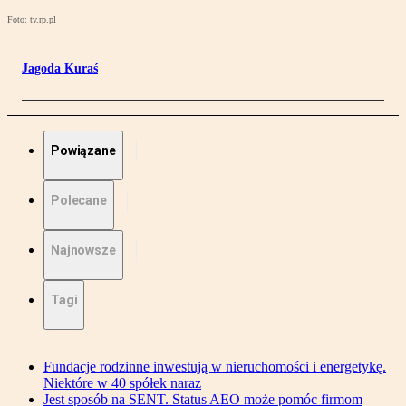
Foto: tv.rp.pl
Jagoda Kuraś
Powiązane
Polecane
Najnowsze
Tagi
Fundacje rodzinne inwestują w nieruchomości i energetykę.
Niektóre w 40 spółek naraz
Jest sposób na SENT. Status AEO może pomóc firmom