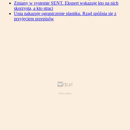
Zmiany w systemie SENT. Ekspert wskazuje kto na nich
skorzysta, a kto straci
Unia nakazuje ograniczenie plastiku. Rząd spóźnia się z
przyjęciem przepisów