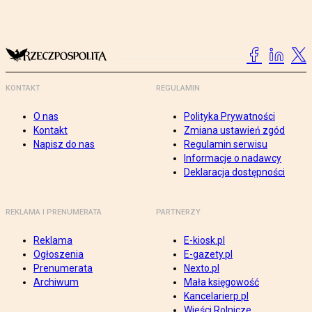
KONTAKT
REGULAMIN
O nas
Polityka Prywatności
Kontakt
Zmiana ustawień zgód
Napisz do nas
Regulamin serwisu
Informacje o nadawcy
Deklaracja dostępności
REKLAMA I PRENUMERATA
PARTNERZY
Reklama
E-kiosk.pl
Ogłoszenia
E-gazety.pl
Prenumerata
Nexto.pl
Archiwum
Mała księgowość
Kancelarierp.pl
Wieści Rolnicze