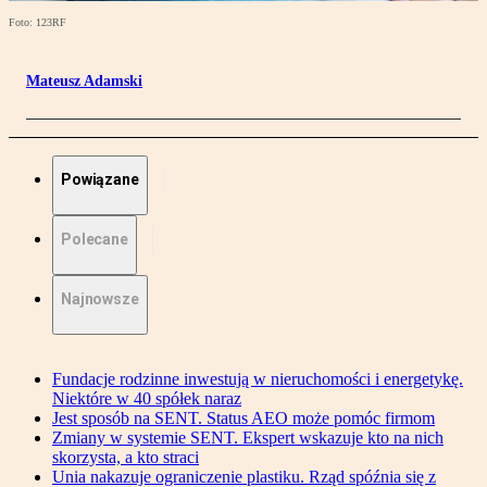
Foto: 123RF
Mateusz Adamski
Powiązane
Polecane
Najnowsze
Fundacje rodzinne inwestują w nieruchomości i energetykę.
Niektóre w 40 spółek naraz
Jest sposób na SENT. Status AEO może pomóc firmom
Zmiany w systemie SENT. Ekspert wskazuje kto na nich
skorzysta, a kto straci
Unia nakazuje ograniczenie plastiku. Rząd spóźnia się z