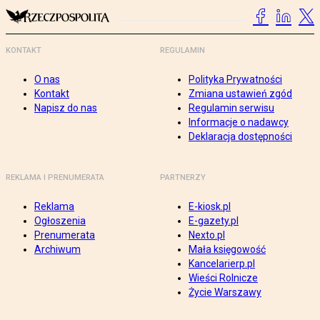
KONTAKT
REGULAMIN
O nas
Polityka Prywatności
Kontakt
Zmiana ustawień zgód
Napisz do nas
Regulamin serwisu
Informacje o nadawcy
Deklaracja dostępności
REKLAMA I PRENUMERATA
PARTNERZY
Reklama
E-kiosk.pl
Ogłoszenia
E-gazety.pl
Prenumerata
Nexto.pl
Archiwum
Mała księgowość
Kancelarierp.pl
Wieści Rolnicze
Życie Warszawy