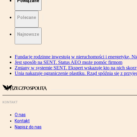
Powiązane
Polecane
Najnowsze
Fundacje rodzinne inwestują w nieruchomości i energetykę. Ni
Jest sposób na SENT. Status AEO może pomóc firmom
Zmiany w systemie SENT. Ekspert wskazuje kto na nich skorzys
Unia nakazuje ograniczenie plastiku. Rząd spóźnia się z przyj
KONTAKT
O nas
Kontakt
Napisz do nas